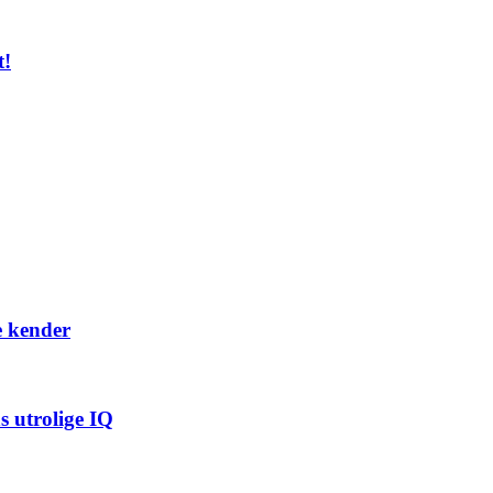
t!
e kender
s utrolige IQ