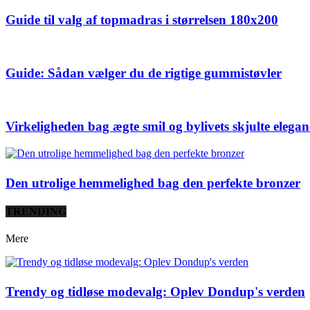
Guide til valg af topmadras i størrelsen 180x200
Guide: Sådan vælger du de rigtige gummistøvler
Virkeligheden bag ægte smil og bylivets skjulte elegan
Den utrolige hemmelighed bag den perfekte bronzer
TRENDING
Mere
Trendy og tidløse modevalg: Oplev Dondup's verden