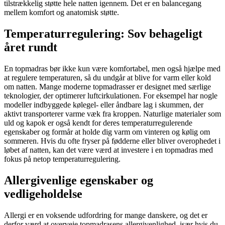
tilstrækkelig støtte hele natten igennem. Det er en balancegang
mellem komfort og anatomisk støtte.
Temperaturregulering: Sov behageligt
året rundt
En topmadras bør ikke kun være komfortabel, men også hjælpe med
at regulere temperaturen, så du undgår at blive for varm eller kold
om natten. Mange moderne topmadrasser er designet med særlige
teknologier, der optimerer luftcirkulationen. For eksempel har nogle
modeller indbyggede kølegel- eller åndbare lag i skummen, der
aktivt transporterer varme væk fra kroppen. Naturlige materialer som
uld og kapok er også kendt for deres temperaturregulerende
egenskaber og formår at holde dig varm om vinteren og kølig om
sommeren. Hvis du ofte fryser på fødderne eller bliver overophedet i
løbet af natten, kan det være værd at investere i en topmadras med
fokus på netop temperaturregulering.
Allergivenlige egenskaber og
vedligeholdelse
Allergi er en voksende udfordring for mange danskere, og det er
derfor værd at overveje topmadrasens allergivenlighed, især hvis du