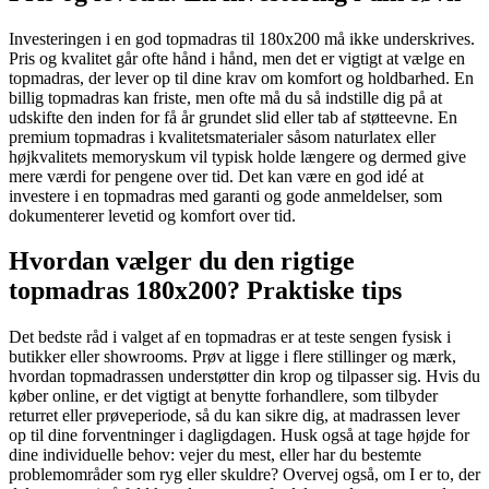
Investeringen i en god topmadras til 180x200 må ikke underskrives.
Pris og kvalitet går ofte hånd i hånd, men det er vigtigt at vælge en
topmadras, der lever op til dine krav om komfort og holdbarhed. En
billig topmadras kan friste, men ofte må du så indstille dig på at
udskifte den inden for få år grundet slid eller tab af støtteevne. En
premium topmadras i kvalitetsmaterialer såsom naturlatex eller
højkvalitets memoryskum vil typisk holde længere og dermed give
mere værdi for pengene over tid. Det kan være en god idé at
investere i en topmadras med garanti og gode anmeldelser, som
dokumenterer levetid og komfort over tid.
Hvordan vælger du den rigtige
topmadras 180x200? Praktiske tips
Det bedste råd i valget af en topmadras er at teste sengen fysisk i
butikker eller showrooms. Prøv at ligge i flere stillinger og mærk,
hvordan topmadrassen understøtter din krop og tilpasser sig. Hvis du
køber online, er det vigtigt at benytte forhandlere, som tilbyder
returret eller prøveperiode, så du kan sikre dig, at madrassen lever
op til dine forventninger i dagligdagen. Husk også at tage højde for
dine individuelle behov: vejer du mest, eller har du bestemte
problemområder som ryg eller skuldre? Overvej også, om I er to, der