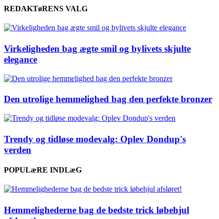
REDAKTøRENS VALG
Virkeligheden bag ægte smil og bylivets skjulte
elegance
Den utrolige hemmelighed bag den perfekte bronzer
Trendy og tidløse modevalg: Oplev Dondup's
verden
POPULæRE INDLæG
Hemmelighederne bag de bedste trick løbehjul