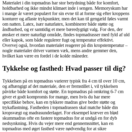
Materialet i din topmadras har stor betydning både for komfort,
holdbarhed og ikke mindst klimaet inde i sengen. Memoryskum har
i mange år været populært for sin evne til at forme sig efter kroppens
konturer og aflaste trykpunkter, men det kan til gengæld føles varmt
om natten. Latex, især naturlatex, kombinerer både støtte og
åndbarhed, og er samtidig et mere bæredygtigt valg. For den, der
ønsker et mere naturligt område, findes topmadrasser med fyld af uld
eller kapok, som både regulerer fugt og temperatur effektivt.
Overvej også, hvordan materialet reagerer på din kropstemperatur –
nogle materialer driver varmen væk, mens andre gemmer den,
hvilket kan være en fordel i de kolde måneder.
Tykkelse og fasthed: Hvad passer til dig?
Tykkelsen på en topmadras varierer typisk fra 4 cm til over 10 cm,
og afhængigt af det materiale, den er fremstillet i, vil tykkelsen
påvirke både komfort og støtte. En topmadras på omkring 6-7 cm
giver et godt kompromis for mange, men hvis du har mere
specifikke behov, kan en tykkere madras give bedre støtte og
trykaflastning. Fastheden i topmadrassen skal matche både din
kropsvægt og madrasunderlaget. For eksempel kræver en blød
skummadras ofte en fastere topmadras for at undgå en for dyb
nedsynkning. Hvis du vejer mere end gennemsnittet, kan en
topmadras med øget fasthed være nødvendig for at sikre