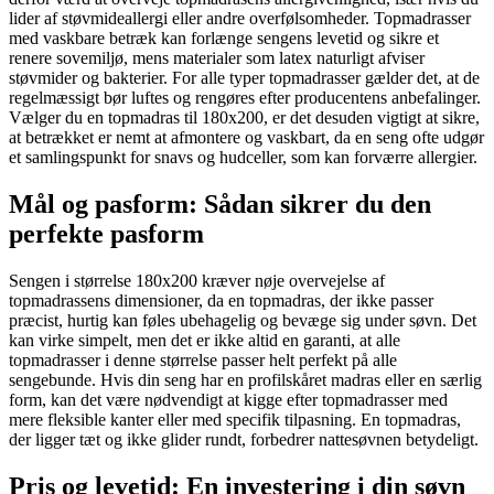
lider af støvmideallergi eller andre overfølsomheder. Topmadrasser
med vaskbare betræk kan forlænge sengens levetid og sikre et
renere sovemiljø, mens materialer som latex naturligt afviser
støvmider og bakterier. For alle typer topmadrasser gælder det, at de
regelmæssigt bør luftes og rengøres efter producentens anbefalinger.
Vælger du en topmadras til 180x200, er det desuden vigtigt at sikre,
at betrækket er nemt at afmontere og vaskbart, da en seng ofte udgør
et samlingspunkt for snavs og hudceller, som kan forværre allergier.
Mål og pasform: Sådan sikrer du den
perfekte pasform
Sengen i størrelse 180x200 kræver nøje overvejelse af
topmadrassens dimensioner, da en topmadras, der ikke passer
præcist, hurtig kan føles ubehagelig og bevæge sig under søvn. Det
kan virke simpelt, men det er ikke altid en garanti, at alle
topmadrasser i denne størrelse passer helt perfekt på alle
sengebunde. Hvis din seng har en profilskåret madras eller en særlig
form, kan det være nødvendigt at kigge efter topmadrasser med
mere fleksible kanter eller med specifik tilpasning. En topmadras,
der ligger tæt og ikke glider rundt, forbedrer nattesøvnen betydeligt.
Pris og levetid: En investering i din søvn