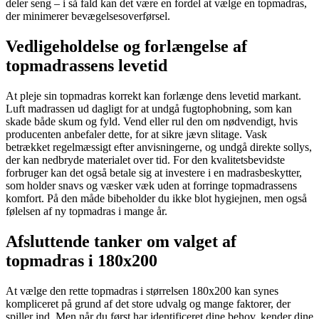
deler seng – i så fald kan det være en fordel at vælge en topmadras,
der minimerer bevægelsesoverførsel.
Vedligeholdelse og forlængelse af
topmadrassens levetid
At pleje sin topmadras korrekt kan forlænge dens levetid markant.
Luft madrassen ud dagligt for at undgå fugtophobning, som kan
skade både skum og fyld. Vend eller rul den om nødvendigt, hvis
producenten anbefaler dette, for at sikre jævn slitage. Vask
betrækket regelmæssigt efter anvisningerne, og undgå direkte sollys,
der kan nedbryde materialet over tid. For den kvalitetsbevidste
forbruger kan det også betale sig at investere i en madrasbeskytter,
som holder snavs og væsker væk uden at forringe topmadrassens
komfort. På den måde bibeholder du ikke blot hygiejnen, men også
følelsen af ny topmadras i mange år.
Afsluttende tanker om valget af
topmadras i 180x200
At vælge den rette topmadras i størrelsen 180x200 kan synes
kompliceret på grund af det store udvalg og mange faktorer, der
spiller ind. Men når du først har identificeret dine behov, kender dine