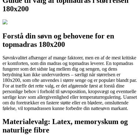
Guide til valg af topmadras i størrelsen
180x200
Forstå din søvn og behovene for en
topmadras 180x200
Søvnkvalitet afhænger af mange faktorer, men en af de mest kritiske
er komforten, som din madras og topmadras leverer. En topmadras
fungerer som det sidste lag mellem dig og sengen, og dens
betydning kan ikke undervurderes – særligt når størrelsen er
180x200, som ofte anvendes i større senge og er populær blandt par.
For at træffe det rette valg, er det afgørende først at forstå dine
personlige behov i forhold til søvnposition, kropsvægt og eventuelle
særlige krav som allergivenlighed eller temperaturregulering. Uanset
om du foretrækker en fastere støtte eller en blødere, omsluttende
følelse, vil topmadrassen kunne forbedre din nattesøvn markant.
Materialevalg: Latex, memoryskum og
naturlige fibre