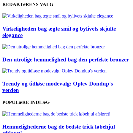
REDAKTøRENS VALG
Virkeligheden bag ægte smil og bylivets skjulte
elegance
Den utrolige hemmelighed bag den perfekte bronzer
Trendy og tidløse modevalg: Oplev Dondup's
verden
POPULæRE INDLæG
Hemmelighederne bag de bedste trick løbehjul