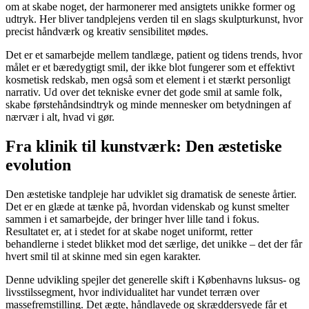
om at skabe noget, der harmonerer med ansigtets unikke former og
udtryk. Her bliver tandplejens verden til en slags skulpturkunst, hvor
precist håndværk og kreativ sensibilitet mødes.
Det er et samarbejde mellem tandlæge, patient og tidens trends, hvor
målet er et bæredygtigt smil, der ikke blot fungerer som et effektivt
kosmetisk redskab, men også som et element i et stærkt personligt
narrativ. Ud over det tekniske evner det gode smil at samle folk,
skabe førstehåndsindtryk og minde mennesker om betydningen af
nærvær i alt, hvad vi gør.
Fra klinik til kunstværk: Den æstetiske
evolution
Den æstetiske tandpleje har udviklet sig dramatisk de seneste årtier.
Det er en glæde at tænke på, hvordan videnskab og kunst smelter
sammen i et samarbejde, der bringer hver lille tand i fokus.
Resultatet er, at i stedet for at skabe noget uniformt, retter
behandlerne i stedet blikket mod det særlige, det unikke – det der får
hvert smil til at skinne med sin egen karakter.
Denne udvikling spejler det generelle skift i Københavns luksus- og
livsstilssegment, hvor individualitet har vundet terræn over
massefremstilling. Det ægte, håndlavede og skræddersyede får et