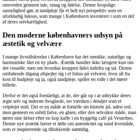
omverden gennem tale, smag og følelse. Denne kropslige
sanselighed gør, at tandpleje får et helt nyt perspektiv som en
uforklarlig luksus, som mange i København investerer i som en del
af deres selvkærlighed.
Den moderne københavners udsyn på
æstetik og velvære
I mange livsstilskredse i København har det smukke, naturlige og
harmoniske fået en ny plads. Æstetik handler ikke længere kun om
det visuelle, men om hvordan kroppen føles indefra og ud. Denne
omfattende tilgang afspejler sig i et fokus på velvære, hvor alt fra
kost til hudpleje og ja, også tandpleje, spiller en rolle i det større
billede.
Derfor er det også forståeligt, at de, der går op i at udtrykke deres
ægte selv og inderste livsglæde, ser værdien i detaljer som et
velplejet smil. Det er en måde at fortælle sin historie på, uden ord,
men gennem en subtil farve, en glans, eller den selvsikre måde, man
tørrer sine læber efter en kop kaffe i en hyggelig café på Vesterbro.
Denne nye æstetik bærer et løfte om autenticitet og sund levemåde,
som er inspirerende og tillokkende samtidig.