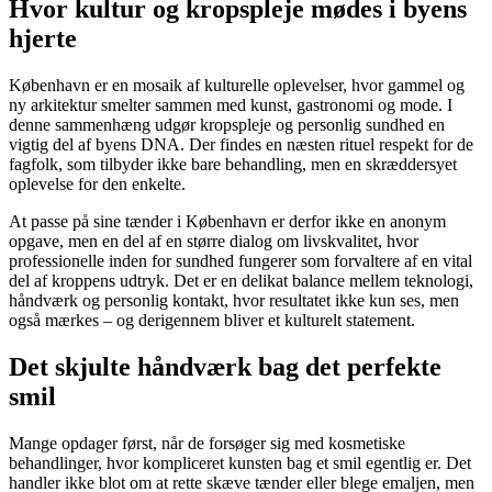
Hvor kultur og kropspleje mødes i byens
hjerte
København er en mosaik af kulturelle oplevelser, hvor gammel og
ny arkitektur smelter sammen med kunst, gastronomi og mode. I
denne sammenhæng udgør kropspleje og personlig sundhed en
vigtig del af byens DNA. Der findes en næsten rituel respekt for de
fagfolk, som tilbyder ikke bare behandling, men en skræddersyet
oplevelse for den enkelte.
At passe på sine tænder i København er derfor ikke en anonym
opgave, men en del af en større dialog om livskvalitet, hvor
professionelle inden for sundhed fungerer som forvaltere af en vital
del af kroppens udtryk. Det er en delikat balance mellem teknologi,
håndværk og personlig kontakt, hvor resultatet ikke kun ses, men
også mærkes – og derigennem bliver et kulturelt statement.
Det skjulte håndværk bag det perfekte
smil
Mange opdager først, når de forsøger sig med kosmetiske
behandlinger, hvor kompliceret kunsten bag et smil egentlig er. Det
handler ikke blot om at rette skæve tænder eller blege emaljen, men