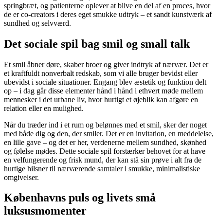
springbræt, og patienterne oplever at blive en del af en proces, hvor
de er co-creators i deres eget smukke udtryk – et sandt kunstværk af
sundhed og selvværd.
Det sociale spil bag smil og small talk
Et smil åbner døre, skaber broer og giver indtryk af nærvær. Det er
et kraftfuldt nonverbalt redskab, som vi alle bruger bevidst eller
ubevidst i sociale situationer. Engang blev æstetik og funktion delt
op – i dag går disse elementer hånd i hånd i ethvert møde mellem
mennesker i det urbane liv, hvor hurtigt et øjeblik kan afgøre en
relation eller en mulighed.
Når du træder ind i et rum og belønnes med et smil, sker der noget
med både dig og den, der smiler. Det er en invitation, en meddelelse,
en lille gave – og det er her, verdenerne mellem sundhed, skønhed
og følelse mødes. Dette sociale spil forstærker behovet for at have
en velfungerende og frisk mund, der kan stå sin prøve i alt fra de
hurtige hilsner til nærværende samtaler i smukke, minimalistiske
omgivelser.
Københavns puls og livets små
luksusmomenter