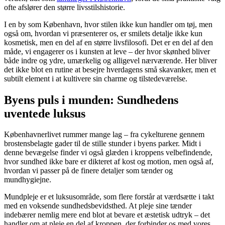
ofte afslører den større livsstilshistorie.
I en by som København, hvor stilen ikke kun handler om tøj, men
også om, hvordan vi præsenterer os, er smilets detalje ikke kun
kosmetisk, men en del af en større livsfilosofi. Det er en del af den
måde, vi engagerer os i kunsten at leve – der hvor skønhed bliver
både indre og ydre, umærkelig og alligevel nærværende. Her bliver
det ikke blot en rutine at besejre hverdagens små skavanker, men et
subtilt element i at kultivere sin charme og tilstedeværelse.
Byens puls i munden: Sundhedens
uventede luksus
Københavnerlivet rummer mange lag – fra cykelturene gennem
brostensbelagte gader til de stille stunder i byens parker. Midt i
denne bevægelse finder vi også glæden i kroppens velbefindende,
hvor sundhed ikke bare er dikteret af kost og motion, men også af,
hvordan vi passer på de finere detaljer som tænder og
mundhygiejne.
Mundpleje er et luksusområde, som flere forstår at værdsætte i takt
med en voksende sundhedsbevidsthed. At pleje sine tænder
indebærer nemlig mere end blot at bevare et æstetisk udtryk – det
handler om at pleje en del af kroppen, der forbinder os med vores