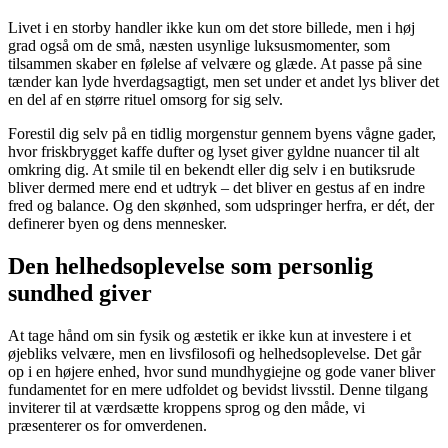
Livet i en storby handler ikke kun om det store billede, men i høj
grad også om de små, næsten usynlige luksusmomenter, som
tilsammen skaber en følelse af velvære og glæde. At passe på sine
tænder kan lyde hverdagsagtigt, men set under et andet lys bliver det
en del af en større rituel omsorg for sig selv.
Forestil dig selv på en tidlig morgenstur gennem byens vågne gader,
hvor friskbrygget kaffe dufter og lyset giver gyldne nuancer til alt
omkring dig. At smile til en bekendt eller dig selv i en butiksrude
bliver dermed mere end et udtryk – det bliver en gestus af en indre
fred og balance. Og den skønhed, som udspringer herfra, er dét, der
definerer byen og dens mennesker.
Den helhedsoplevelse som personlig
sundhed giver
At tage hånd om sin fysik og æstetik er ikke kun at investere i et
øjebliks velvære, men en livsfilosofi og helhedsoplevelse. Det går
op i en højere enhed, hvor sund mundhygiejne og gode vaner bliver
fundamentet for en mere udfoldet og bevidst livsstil. Denne tilgang
inviterer til at værdsætte kroppens sprog og den måde, vi
præsenterer os for omverdenen.