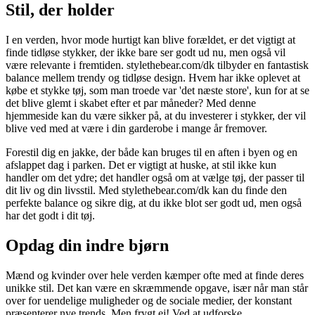
Stil, der holder
I en verden, hvor mode hurtigt kan blive forældet, er det vigtigt at
finde tidløse stykker, der ikke bare ser godt ud nu, men også vil
være relevante i fremtiden. stylethebear.com/dk tilbyder en fantastisk
balance mellem trendy og tidløse design. Hvem har ikke oplevet at
købe et stykke tøj, som man troede var 'det næste store', kun for at se
det blive glemt i skabet efter et par måneder? Med denne
hjemmeside kan du være sikker på, at du investerer i stykker, der vil
blive ved med at være i din garderobe i mange år fremover.
Forestil dig en jakke, der både kan bruges til en aften i byen og en
afslappet dag i parken. Det er vigtigt at huske, at stil ikke kun
handler om det ydre; det handler også om at vælge tøj, der passer til
dit liv og din livsstil. Med stylethebear.com/dk kan du finde den
perfekte balance og sikre dig, at du ikke blot ser godt ud, men også
har det godt i dit tøj.
Opdag din indre bjørn
Mænd og kvinder over hele verden kæmper ofte med at finde deres
unikke stil. Det kan være en skræmmende opgave, især når man står
over for uendelige muligheder og de sociale medier, der konstant
præsenterer nye trends. Men frygt ej! Ved at udforske