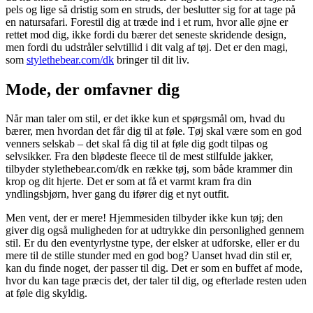
pels og lige så dristig som en struds, der beslutter sig for at tage på
en natursafari. Forestil dig at træde ind i et rum, hvor alle øjne er
rettet mod dig, ikke fordi du bærer det seneste skridende design,
men fordi du udstråler selvtillid i dit valg af tøj. Det er den magi,
som
stylethebear.com/dk
bringer til dit liv.
Mode, der omfavner dig
Når man taler om stil, er det ikke kun et spørgsmål om, hvad du
bærer, men hvordan det får dig til at føle. Tøj skal være som en god
venners selskab – det skal få dig til at føle dig godt tilpas og
selvsikker. Fra den blødeste fleece til de mest stilfulde jakker,
tilbyder stylethebear.com/dk en række tøj, som både krammer din
krop og dit hjerte. Det er som at få et varmt kram fra din
yndlingsbjørn, hver gang du ifører dig et nyt outfit.
Men vent, der er mere! Hjemmesiden tilbyder ikke kun tøj; den
giver dig også muligheden for at udtrykke din personlighed gennem
stil. Er du den eventyrlystne type, der elsker at udforske, eller er du
mere til de stille stunder med en god bog? Uanset hvad din stil er,
kan du finde noget, der passer til dig. Det er som en buffet af mode,
hvor du kan tage præcis det, der taler til dig, og efterlade resten uden
at føle dig skyldig.