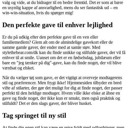
valg og vide, at du bidrager til en bedre fremtid. Det er som at bære
en usynlig kappe af ansvarlighed, mens du ser fantastisk ud – en
win-win-situation, hvis du spørger mig!
Den perfekte gave til enhver lejlighed
Er du på udkig efter den perfekte gave til en ven eller
familiemedlem? Glem alt om de almindelige gavekort eller de
samme gamle gaver, der ender med at samle støv. Med
stylethebear.com/dk kan du finde unikke og stilfulde gaver, der vil få
enhver til at smile. Uanset om det er en fødselsdag, jubilæum eller
bare en "jeg tænker på dig"-gave, kan du finde noget, der vil blive
værdsat og elsket.
Når du vælger tøj som gave, er det vigtigt at overveje modtagerens
stil og præferencer. Men frygt ikke! Hjemmesiden tilbyder en bred
vifte af stilarter, der gør det muligt for dig at finde noget, der passer
perfekt til den heldige modtager. Hvem ville ikke elske at åbne en
gave og finde noget, der ikke kun er smukt, men også praktisk og
stilfuldt? Det er den slags gaver, der bliver husket.
Tag springet til ny stil
At finde din egen stil kan være en rejse fyldt med udfordringer, men