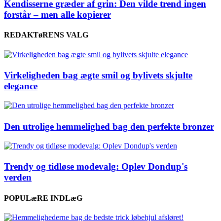
Kendisserne græder af grin: Den vilde trend ingen
forstår – men alle kopierer
REDAKTøRENS VALG
Virkeligheden bag ægte smil og bylivets skjulte
elegance
Den utrolige hemmelighed bag den perfekte bronzer
Trendy og tidløse modevalg: Oplev Dondup's
verden
POPULæRE INDLæG