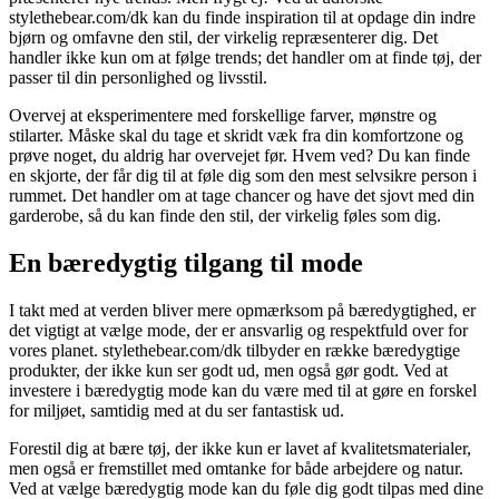
stylethebear.com/dk kan du finde inspiration til at opdage din indre
bjørn og omfavne den stil, der virkelig repræsenterer dig. Det
handler ikke kun om at følge trends; det handler om at finde tøj, der
passer til din personlighed og livsstil.
Overvej at eksperimentere med forskellige farver, mønstre og
stilarter. Måske skal du tage et skridt væk fra din komfortzone og
prøve noget, du aldrig har overvejet før. Hvem ved? Du kan finde
en skjorte, der får dig til at føle dig som den mest selvsikre person i
rummet. Det handler om at tage chancer og have det sjovt med din
garderobe, så du kan finde den stil, der virkelig føles som dig.
En bæredygtig tilgang til mode
I takt med at verden bliver mere opmærksom på bæredygtighed, er
det vigtigt at vælge mode, der er ansvarlig og respektfuld over for
vores planet. stylethebear.com/dk tilbyder en række bæredygtige
produkter, der ikke kun ser godt ud, men også gør godt. Ved at
investere i bæredygtig mode kan du være med til at gøre en forskel
for miljøet, samtidig med at du ser fantastisk ud.
Forestil dig at bære tøj, der ikke kun er lavet af kvalitetsmaterialer,
men også er fremstillet med omtanke for både arbejdere og natur.
Ved at vælge bæredygtig mode kan du føle dig godt tilpas med dine