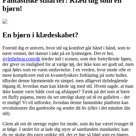
Fantastiske stilarter: Klæd dig som en
bjørn!
En bjørn i klædeskabet?
Forestil dig et univers, hvor stil og komfort går hånd i hånd, som to
nære venner, der danser i takt på en lysmorgen. Det er her,
stylethebear.com/dk
træder ind i scenen, som den fortryllende bjørn,
der giver os mulighed for at vælge tøj, der ikke kun ser godt ud, men
også føles som en varm omfavnelse. I en verden, hvor mode ofte er
mere kompliceret end en kvantefysikers forklaring på sorte huller,
tilbyder denne hjemmeside en simpel, men alligevel dybdegående
tilgang til, hvordan man kan klæde sig med stil. Hvem sagde, at man
ikke kunne være både cool og afslappet? Tænk på det som at bære
en fluffy pajama, mens du ser utroligt skarp ud til en gallafest – det
er muligt! Vi vil udforske, hvordan denne fantastiske platform kan
revolutionere din garderobe og ændre dit liv (eller i det mindste din
stil).
Glem alt om de strenge regler for mode, som du har været tvunget til
at følge. I stedet for at lade dig styre af samfundets standarder, kan
du nu skabe din egen unikke stil, der er lige så blød som en bjørns