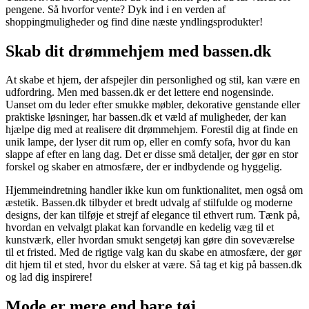
pengene. Så hvorfor vente? Dyk ind i en verden af
shoppingmuligheder og find dine næste yndlingsprodukter!
Skab dit drømmehjem med bassen.dk
At skabe et hjem, der afspejler din personlighed og stil, kan være en
udfordring. Men med bassen.dk er det lettere end nogensinde.
Uanset om du leder efter smukke møbler, dekorative genstande eller
praktiske løsninger, har bassen.dk et væld af muligheder, der kan
hjælpe dig med at realisere dit drømmehjem. Forestil dig at finde en
unik lampe, der lyser dit rum op, eller en comfy sofa, hvor du kan
slappe af efter en lang dag. Det er disse små detaljer, der gør en stor
forskel og skaber en atmosfære, der er indbydende og hyggelig.
Hjemmeindretning handler ikke kun om funktionalitet, men også om
æstetik. Bassen.dk tilbyder et bredt udvalg af stilfulde og moderne
designs, der kan tilføje et strejf af elegance til ethvert rum. Tænk på,
hvordan en velvalgt plakat kan forvandle en kedelig væg til et
kunstværk, eller hvordan smukt sengetøj kan gøre din soveværelse
til et fristed. Med de rigtige valg kan du skabe en atmosfære, der gør
dit hjem til et sted, hvor du elsker at være. Så tag et kig på bassen.dk
og lad dig inspirere!
Mode er mere end bare tøj