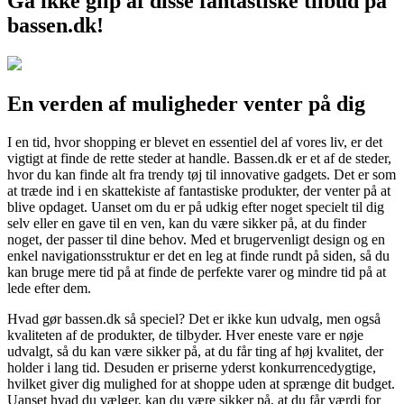
Gå ikke glip af disse fantastiske tilbud på
bassen.dk!
En verden af muligheder venter på dig
I en tid, hvor shopping er blevet en essentiel del af vores liv, er det
vigtigt at finde de rette steder at handle. Bassen.dk er et af de steder,
hvor du kan finde alt fra trendy tøj til innovative gadgets. Det er som
at træde ind i en skattekiste af fantastiske produkter, der venter på at
blive opdaget. Uanset om du er på udkig efter noget specielt til dig
selv eller en gave til en ven, kan du være sikker på, at du finder
noget, der passer til dine behov. Med et brugervenligt design og en
enkel navigationsstruktur er det en leg at finde rundt på siden, så du
kan bruge mere tid på at finde de perfekte varer og mindre tid på at
lede efter dem.
Hvad gør bassen.dk så speciel? Det er ikke kun udvalg, men også
kvaliteten af de produkter, de tilbyder. Hver eneste vare er nøje
udvalgt, så du kan være sikker på, at du får ting af høj kvalitet, der
holder i lang tid. Desuden er priserne yderst konkurrencedygtige,
hvilket giver dig mulighed for at shoppe uden at sprænge dit budget.
Uanset hvad du vælger, kan du være sikker på, at du får værdi for