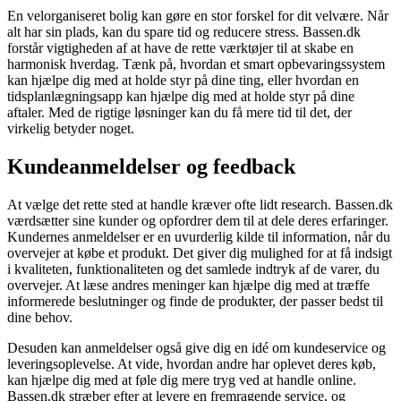
En velorganiseret bolig kan gøre en stor forskel for dit velvære. Når
alt har sin plads, kan du spare tid og reducere stress. Bassen.dk
forstår vigtigheden af at have de rette værktøjer til at skabe en
harmonisk hverdag. Tænk på, hvordan et smart opbevaringssystem
kan hjælpe dig med at holde styr på dine ting, eller hvordan en
tidsplanlægningsapp kan hjælpe dig med at holde styr på dine
aftaler. Med de rigtige løsninger kan du få mere tid til det, der
virkelig betyder noget.
Kundeanmeldelser og feedback
At vælge det rette sted at handle kræver ofte lidt research. Bassen.dk
værdsætter sine kunder og opfordrer dem til at dele deres erfaringer.
Kundernes anmeldelser er en uvurderlig kilde til information, når du
overvejer at købe et produkt. Det giver dig mulighed for at få indsigt
i kvaliteten, funktionaliteten og det samlede indtryk af de varer, du
overvejer. At læse andres meninger kan hjælpe dig med at træffe
informerede beslutninger og finde de produkter, der passer bedst til
dine behov.
Desuden kan anmeldelser også give dig en idé om kundeservice og
leveringsoplevelse. At vide, hvordan andre har oplevet deres køb,
kan hjælpe dig med at føle dig mere tryg ved at handle online.
Bassen.dk stræber efter at levere en fremragende service, og