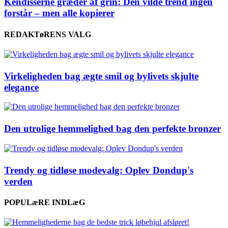
Kendisserne græder af grin: Den vilde trend ingen
forstår – men alle kopierer
REDAKTøRENS VALG
Virkeligheden bag ægte smil og bylivets skjulte
elegance
Den utrolige hemmelighed bag den perfekte bronzer
Trendy og tidløse modevalg: Oplev Dondup's
verden
POPULæRE INDLæG