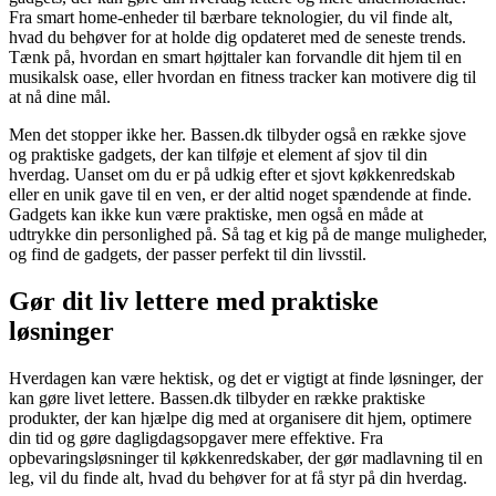
Fra smart home-enheder til bærbare teknologier, du vil finde alt,
hvad du behøver for at holde dig opdateret med de seneste trends.
Tænk på, hvordan en smart højttaler kan forvandle dit hjem til en
musikalsk oase, eller hvordan en fitness tracker kan motivere dig til
at nå dine mål.
Men det stopper ikke her. Bassen.dk tilbyder også en række sjove
og praktiske gadgets, der kan tilføje et element af sjov til din
hverdag. Uanset om du er på udkig efter et sjovt køkkenredskab
eller en unik gave til en ven, er der altid noget spændende at finde.
Gadgets kan ikke kun være praktiske, men også en måde at
udtrykke din personlighed på. Så tag et kig på de mange muligheder,
og find de gadgets, der passer perfekt til din livsstil.
Gør dit liv lettere med praktiske
løsninger
Hverdagen kan være hektisk, og det er vigtigt at finde løsninger, der
kan gøre livet lettere. Bassen.dk tilbyder en række praktiske
produkter, der kan hjælpe dig med at organisere dit hjem, optimere
din tid og gøre dagligdagsopgaver mere effektive. Fra
opbevaringsløsninger til køkkenredskaber, der gør madlavning til en
leg, vil du finde alt, hvad du behøver for at få styr på din hverdag.