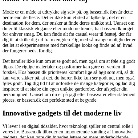
Mode er en måde at udtrykke sig selv på, og bassen.dk forstår dette
bedre end de fleste. Det er ikke kun et sted at købe tøj; det er en
destination for dem, der ønsker at finde deres unikke stil. Uanset om
du er til klassisk elegance eller moderne trends, har bassen.dk noget
for enhver smag. Du kan finde alt fra casual wear til festtøj, der får
dig til at skille dig ud fra mængden. Og med så mange muligheder er
det let at eksperimentere med forskellige looks og finde ud af, hvad
der fungerer bedst for dig.
Det handler ikke kun om at se godt ud, men også om at føle sig godt
tilpas. De rigtige materialer og pasformer kan gøre en verden til
forskel. Hos bassen.dk prioriteres komfort lige så højt som stil, så du
kan være sikker på, at det, du bærer, ikke kun ser godt ud, men også
føles godt. Tag dig tid til at udforske de mange kategorier, og lad dig
inspirere til at skabe din egen unikke garderobe, der afspejler din
personlighed. Uanset om du er på jagt efter basisvarer eller statement
pieces, er bassen.dk det perfekte sted at begynde.
Innovative gadgets til det moderne liv
Vi lever i en digital tidsalder, hvor teknologi spiller en central rolle i
vores liv. Bassen.dk tilbyder en imponerende samling af innovative
gadgets, der kan gøre din hverdag lettere og mere underholdende.